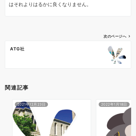
はそれよりはるかに良くなりません。
投
次のページへ
稿
ATG社
ナ
ビ
ゲ
ー
シ
関連記事
ョ
ン
2021年12月23日
2022年1月18日