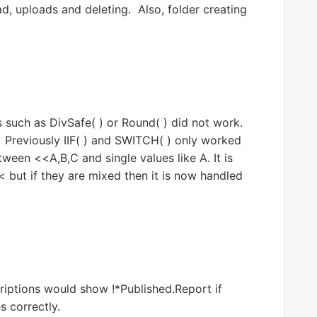
, uploads and deleting. Also, folder creating
 such as DivSafe( ) or Round( ) did not work.
 Previously IIF( ) and SWITCH( ) only worked
etween <<A,B,C and single values like A. It is
 but if they are mixed then it is now handled
criptions would show !*Published.Report if
 correctly.