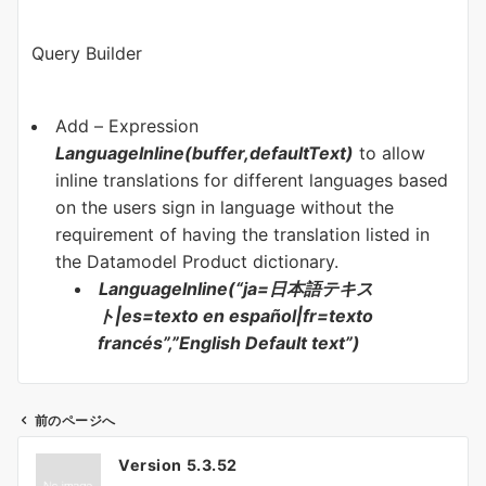
Query Builder
Add – Expression
LanguageInline(buffer,defaultText)
to allow
inline translations for different languages based
on the users sign in language without the
requirement of having the translation listed in
the Datamodel Product dictionary.
LanguageInline(“ja=
日本語テキス
ト
|es=texto en español|fr=texto
francés”,”English Default text”)
前のページへ
投
Version 5.3.52
稿